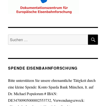
SU
Suche
nach:
SPENDE EISENBAHNFORSCHUNG
Bitte unterstützen Sie unsere ehrenamtliche Tätigkeit durch
eine kleine Spende: Konto Sparda Bank München, lt. auf
Dr. Michael Populorum # IBAN:
DE34700905000002553732, Verwendungszweck: