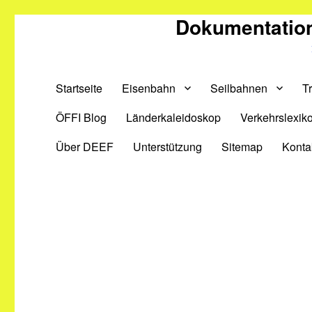
Dokumentation
Startseite
Eisenbahn
Seilbahnen
T
ÖFFI Blog
Länderkaleidoskop
Verkehrslexik
Über DEEF
Unterstützung
Sitemap
Konta