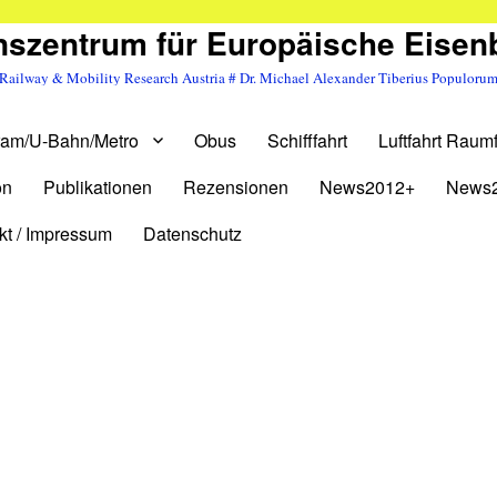
szentrum für Europäische Eise
Railway & Mobility Research Austria # Dr. Michael Alexander Tiberius Populoru
ram/U-Bahn/Metro
Obus
Schifffahrt
Luftfahrt Raumf
on
Publikationen
Rezensionen
News2012+
News
kt / Impressum
Datenschutz