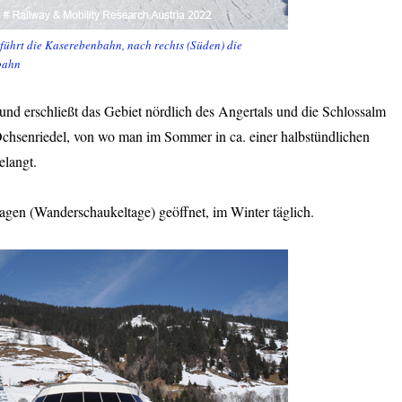
 führt die Kaserebenbahn, nach rechts (Süden) die
bahn
d erschließt das Gebiet nördlich des Angertals und die Schlossalm
Ochsenriedel, von wo man im Sommer in ca. einer halbstündlichen
elangt.
gen (Wanderschaukeltage) geöffnet, im Winter täglich.