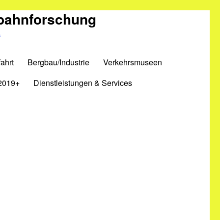
nbahnforschung
m
ahrt
Bergbau/Industrie
Verkehrsmuseen
2019+
Dienstleistungen & Services