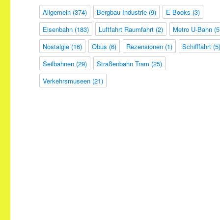
Allgemein
(374)
Bergbau Industrie
(9)
E-Books
(3)
Eisenbahn
(183)
Luftfahrt Raumfahrt
(2)
Metro U-Bahn
(5
Nostalgie
(16)
Obus
(6)
Rezensionen
(1)
Schifffahrt
(5
Seilbahnen
(29)
Straßenbahn Tram
(25)
Verkehrsmuseen
(21)