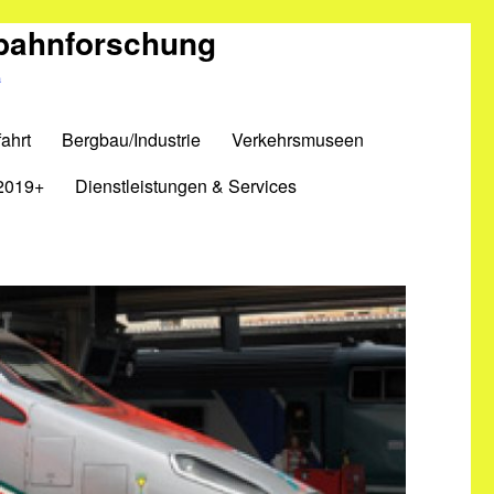
nbahnforschung
m
ahrt
Bergbau/Industrie
Verkehrsmuseen
2019+
Dienstleistungen & Services