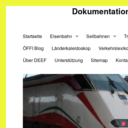
Dokumentation
Startseite
Eisenbahn
Seilbahnen
T
ÖFFI Blog
Länderkaleidoskop
Verkehrslexik
Über DEEF
Unterstützung
Sitemap
Konta