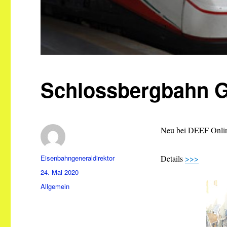
Schlossbergbahn G
Neu bei DEEF Online
Autor
Eisenbahngeneraldirektor
Details
>>>
Veröffentlicht
24. Mai 2020
am
Kategorien
Allgemein