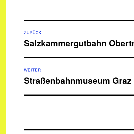
Beitragsnavigation
ZURÜCK
Salzkammergutbahn Obertr
Vorheriger
Beitrag:
WEITER
Straßenbahnmuseum Graz
Nächster
Beitrag: