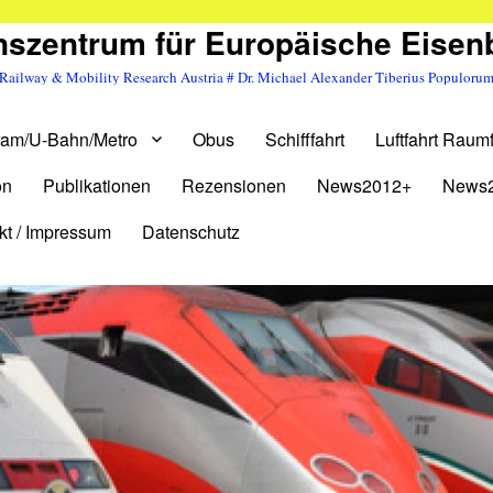
szentrum für Europäische Eise
Railway & Mobility Research Austria # Dr. Michael Alexander Tiberius Populoru
ram/U-Bahn/Metro
Obus
Schifffahrt
Luftfahrt Raumf
on
Publikationen
Rezensionen
News2012+
News
kt / Impressum
Datenschutz