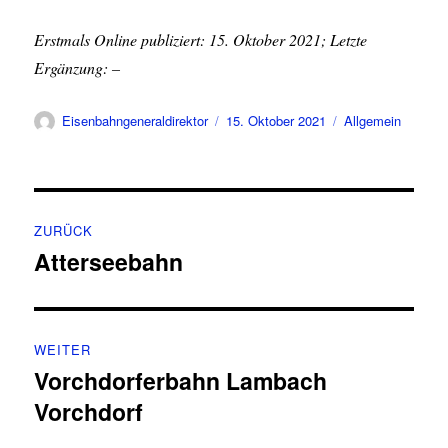
Erstmals Online publiziert: 15. Oktober 2021; Letzte
Ergänzung: –
Autor
Veröffentlicht
Kategorien
Eisenbahngeneraldirektor
15. Oktober 2021
Allgemein
am
Beitragsnavigation
ZURÜCK
Atterseebahn
Vorheriger
Beitrag:
WEITER
Vorchdorferbahn Lambach
Nächster
Vorchdorf
Beitrag: