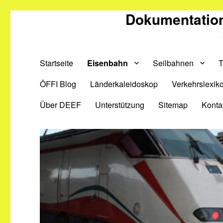
Dokumentation
Startseite
Eisenbahn
Seilbahnen
T
ÖFFI Blog
Länderkaleidoskop
Verkehrslexik
Über DEEF
Unterstützung
Sitemap
Konta