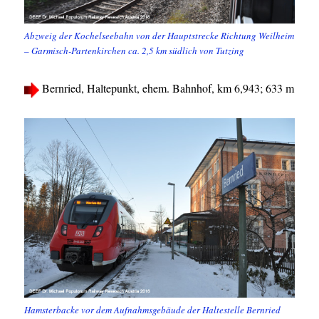
Abzweig der Kochelseebahn von der Hauptstrecke Richtung Weilheim
– Garmisch-Partenkirchen ca. 2,5 km südlich von Tutzing
Bernried, Haltepunkt, ehem. Bahnhof, km 6,943; 633 m
Hamsterbacke vor dem Aufnahmsgebäude der Haltestelle Bernried