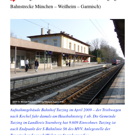
Bahnstrecke München – Weilheim – Garmisch)
Aufnahmsgebäude Bahnhof Tutzing im April 2009 – der Triebwagen
nach Kochel fuhr damals am Hausbahnsteig 1 ab. Die Gemeinde
Tutzing im Landkreis Starnberg hat 9.609 Einwohner. Tutzing ist
auch Endpunkt der S-Bahnlinie S6 des MVV. Anlegestelle der
Bayerischen Seenschifffahrt am Starnberger See