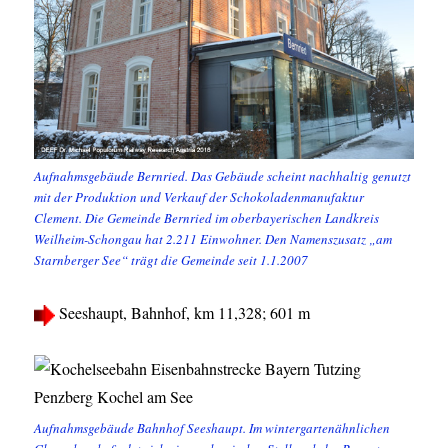
Aufnahmsgebäude Bernried. Das Gebäude scheint nachhaltig genutzt
mit der Produktion und Verkauf der Schokoladenmanufaktur
Clement. Die Gemeinde Bernried im oberbayerischen Landkreis
Weilheim-Schongau hat 2.211 Einwohner. Den Namenszusatz „am
Starnberger See“ trägt die Gemeinde seit 1.1.2007
Seeshaupt, Bahnhof, km 11,328; 601 m
Aufnahmsgebäude Bahnhof Seeshaupt. Im wintergartenähnlichen