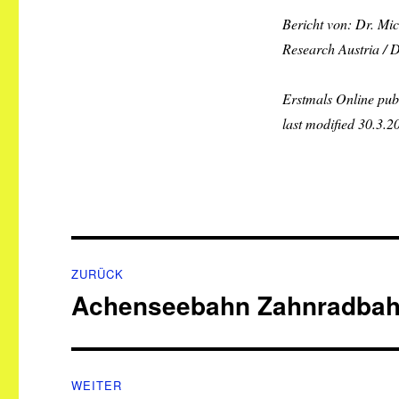
Bericht von: Dr. Mi
Research Austria /
Erstmals Online publ
last modified 30.3.2
Beitragsnavigation
ZURÜCK
Achenseebahn Zahnradba
Vorheriger
Beitrag:
WEITER