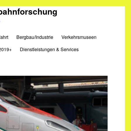
nbahnforschung
m
ahrt
Bergbau/Industrie
Verkehrsmuseen
2019+
Dienstleistungen & Services