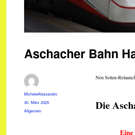
Aschacher Bahn Ha
Neu Seiten-Relaunc
Autor
MicheleAlessandro
Die Asch
Veröffentlicht
30. März 2025
am
Kategorien
Allgemein
Eine