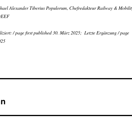
chael Alexander Tiberius Populorum, Chefredakteur Railway & Mobilit
 DEEF
iziert: / page first published 30. März 2025; Letzte Ergänzung / page
025
hn