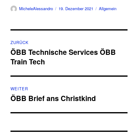
Autor
Veröffentlicht
Kategorien
MicheleAlessandro
19. Dezember 2021
Allgemein
am
Beitragsnavigation
ZURÜCK
ÖBB Technische Services ÖBB
Vorheriger
Train Tech
Beitrag:
WEITER
ÖBB Brief ans Christkind
Nächster
Beitrag: