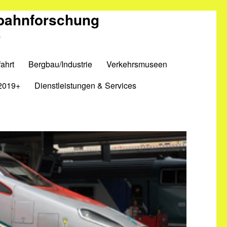
nbahnforschung
m
ahrt
Bergbau/Industrie
Verkehrsmuseen
2019+
Dienstleistungen & Services