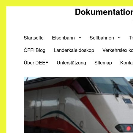
Dokumentation
Startseite
Eisenbahn
Seilbahnen
T
ÖFFI Blog
Länderkaleidoskop
Verkehrslexik
Über DEEF
Unterstützung
Sitemap
Konta