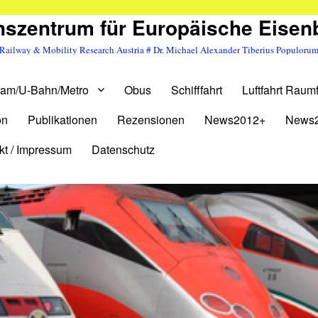
szentrum für Europäische Eise
Railway & Mobility Research Austria # Dr. Michael Alexander Tiberius Populoru
ram/U-Bahn/Metro
Obus
Schifffahrt
Luftfahrt Raumf
on
Publikationen
Rezensionen
News2012+
News
kt / Impressum
Datenschutz