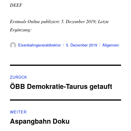
DEEF
Erstmals Online publiziert: 5. Dezember 2019; Letzte
Ergänzung:
Autor
Veröffentlicht
Kategorien
Eisenbahngeneraldirektor
5. Dezember 2019
Allgemein
am
Beitragsnavigation
ZURÜCK
ÖBB Demokratie-Taurus getauft
Vorheriger
Beitrag:
WEITER
Aspangbahn Doku
Nächster
Beitrag: