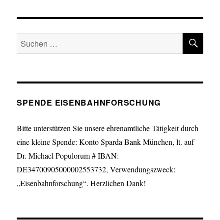
SU
Suche
nach:
SPENDE EISENBAHNFORSCHUNG
Bitte unterstützen Sie unsere ehrenamtliche Tätigkeit durch
eine kleine Spende: Konto Sparda Bank München, lt. auf
Dr. Michael Populorum # IBAN:
DE34700905000002553732, Verwendungszweck:
„Eisenbahnforschung“. Herzlichen Dank!