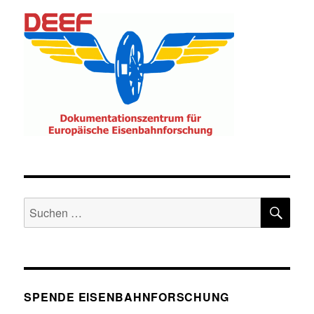
SU
Suche
nach:
SPENDE EISENBAHNFORSCHUNG