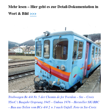
Mehr lesen – Hier geht es zur Detail-Dokumentation in
Wort & Bild
>>>
Triebwagen Be 4/4 Nr. 5 der Chemin de fer Yverdon – Ste – Croix
YSteC ( Baujahr Ursprung 1945 – Umbau 1976 – Hersteller SIG BBC
– Bau aus Teilen vom BCe 4/4 2 + 3 nach Unfall. Foto in Ste-Croix