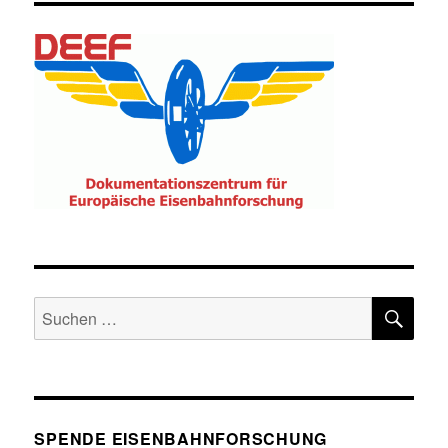
SU
Suche
nach:
SPENDE EISENBAHNFORSCHUNG