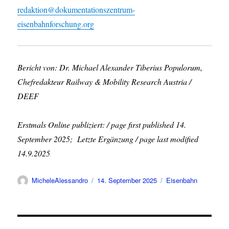
redaktion@dokumentationszentrum-
eisenbahnforschung.org
Bericht von: Dr. Michael Alexander Tiberius Populorum,
Chefredakteur Railway & Mobility Research Austria /
DEEF
Erstmals Online publiziert: / page first published 14.
September 2025; Letzte Ergänzung / page last modified
14.9.2025
Autor
Veröffentlicht
Kategorien
MicheleAlessandro
14. September 2025
Eisenbahn
am
Beitragsnavigation