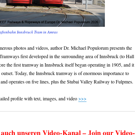
aßenbahn Innsbruck Tram in Amras
umerous photos and videos, author Dr. Michael Populorum presents the
ramways first developed in the surrounding area of ​​Innsbruck (to Hall
fore the first tramway in Innsbruck itself began operating in 1905, and it
e outset. Today, the Innsbruck tramway is of enormous importance to
 and operates on five lines, plus the Stubai Valley Railway to Fulpmes.
tailed profile with text, images, and video
>>>
 auch unseren Video-Kanal – Join our Video-