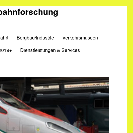
nbahnforschung
m
ahrt
Bergbau/Industrie
Verkehrsmuseen
2019+
Dienstleistungen & Services