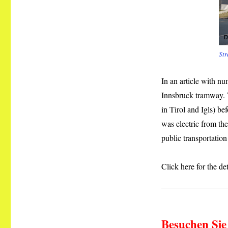
Str
In an article with n
Innsbruck tramway. T
in Tirol and Igls) be
was electric from th
public transportation
Click here for the de
Besuchen Sie