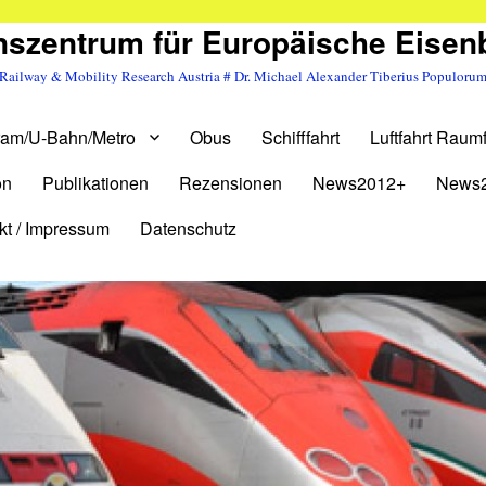
szentrum für Europäische Eise
Railway & Mobility Research Austria # Dr. Michael Alexander Tiberius Populoru
ram/U-Bahn/Metro
Obus
Schifffahrt
Luftfahrt Raumf
on
Publikationen
Rezensionen
News2012+
News
kt / Impressum
Datenschutz