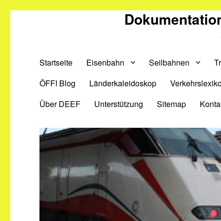
Dokumentation
Startseite
Eisenbahn
Seilbahnen
T
ÖFFI Blog
Länderkaleidoskop
Verkehrslexik
Über DEEF
Unterstützung
Sitemap
Konta