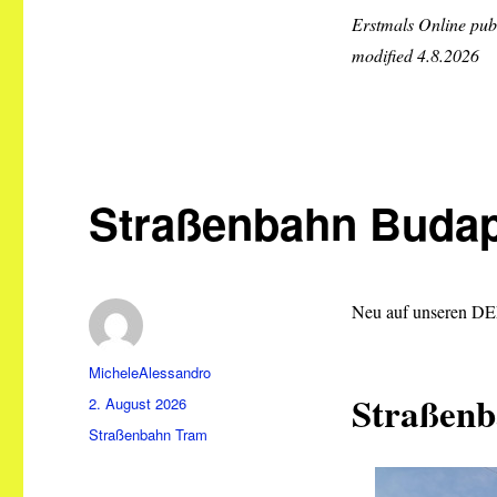
Erstmals Online publi
modified 4.8.2026
Straßenbahn Buda
Neu auf unseren DEE
Autor
MicheleAlessandro
Straßenb
Veröffentlicht
2. August 2026
am
Kategorien
Straßenbahn Tram