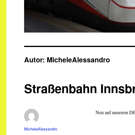
Autor:
MicheleAlessandro
Straßenbahn Innsb
Neu auf unserem DEE
Autor
MicheleAlessandro