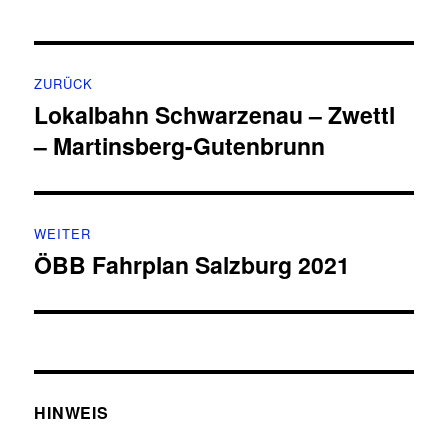
Beitragsnavigation
ZURÜCK
Lokalbahn Schwarzenau – Zwettl
Vorheriger
– Martinsberg-Gutenbrunn
Beitrag:
WEITER
ÖBB Fahrplan Salzburg 2021
Nächster
Beitrag:
HINWEIS