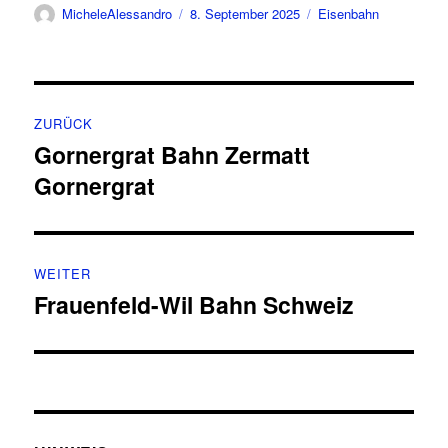
Autor
Veröffentlicht
Kategorien
MicheleAlessandro
8. September 2025
Eisenbahn
am
Beitragsnavigation
ZURÜCK
Gornergrat Bahn Zermatt
Vorheriger
Gornergrat
Beitrag:
WEITER
Frauenfeld-Wil Bahn Schweiz
Nächster
Beitrag: