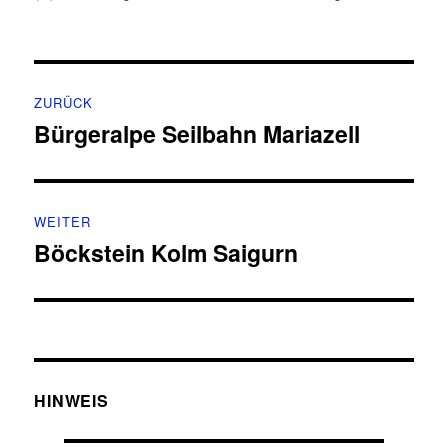
am
Beitragsnavigation
ZURÜCK
Bürgeralpe Seilbahn Mariazell
Vorheriger
Beitrag:
WEITER
Böckstein Kolm Saigurn
Nächster
Beitrag:
HINWEIS