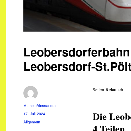
Leobersdorferbahn 
Leobersdorf-St.Pöl
Seiten-Relaunch
Autor
MicheleAlessandro
Die Leob
Veröffentlicht
17. Juli 2024
am
Kategorien
Allgemein
4 Teilen