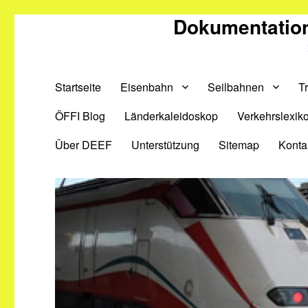
Dokumentation
Startseite
Eisenbahn
Seilbahnen
T
ÖFFI Blog
Länderkaleidoskop
Verkehrslexik
Über DEEF
Unterstützung
Sitemap
Konta