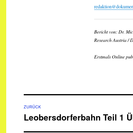
redaktion@dokument
Bericht von: Dr. Mi
Research Austria /
Erstmals Online publ
Beitragsnavigation
ZURÜCK
Leobersdorferbahn Teil 1 Ü
Vorheriger
Beitrag: