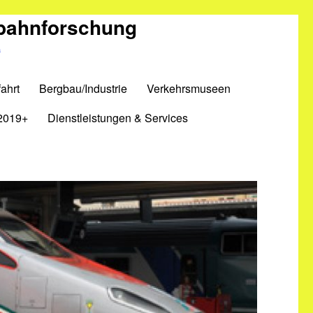
nbahnforschung
m
ahrt
Bergbau/Industrie
Verkehrsmuseen
2019+
Dienstleistungen & Services