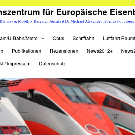
szentrum für Europäische Eise
Railway & Mobility Research Austria # Dr. Michael Alexander Tiberius Populoru
ram/U-Bahn/Metro
Obus
Schifffahrt
Luftfahrt Raumf
on
Publikationen
Rezensionen
News2012+
News
kt / Impressum
Datenschutz