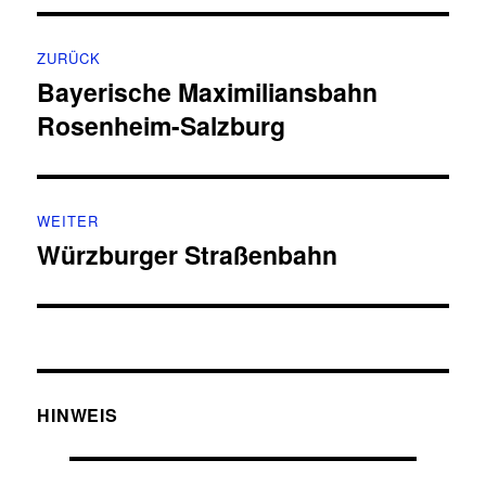
Beitragsnavigation
ZURÜCK
Bayerische Maximiliansbahn
Vorheriger
Rosenheim-Salzburg
Beitrag:
WEITER
Würzburger Straßenbahn
Nächster
Beitrag:
HINWEIS