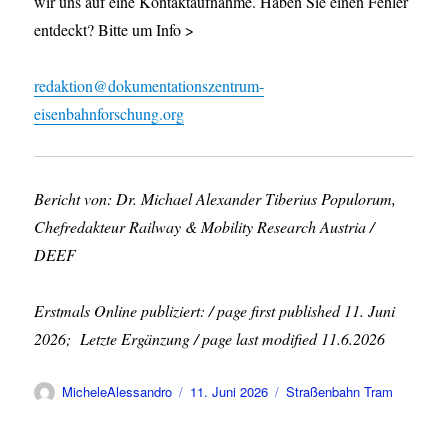
wir uns auf eine Kontaktaufnahme. Haben Sie einen Fehler
entdeckt? Bitte um Info >
redaktion@dokumentationszentrum-
eisenbahnforschung.org
Bericht von: Dr. Michael Alexander Tiberius Populorum,
Chefredakteur Railway & Mobility Research Austria /
DEEF
Erstmals Online publiziert: / page first published 11. Juni
2026; Letzte Ergänzung / page last modified 11.6.2026
Autor
Veröffentlicht
Kategorien
MicheleAlessandro
11. Juni 2026
Straßenbahn Tram
am