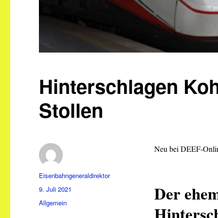
Hinterschlagen Koh
Stollen
Neu bei DEEF-Onli
Autor
Eisenbahngeneraldirektor
Der ehem
Veröffentlicht
9. Juli 2021
am
Kategorien
Allgemein
Hintersc