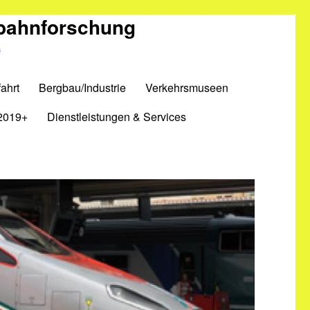
nbahnforschung
m
ahrt
Bergbau/Industrie
Verkehrsmuseen
2019+
Dienstleistungen & Services