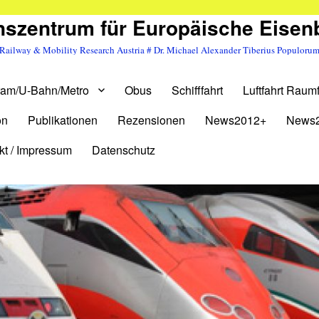
szentrum für Europäische Eise
Railway & Mobility Research Austria # Dr. Michael Alexander Tiberius Populoru
ram/U-Bahn/Metro
Obus
Schifffahrt
Luftfahrt Raumf
on
Publikationen
Rezensionen
News2012+
News
kt / Impressum
Datenschutz