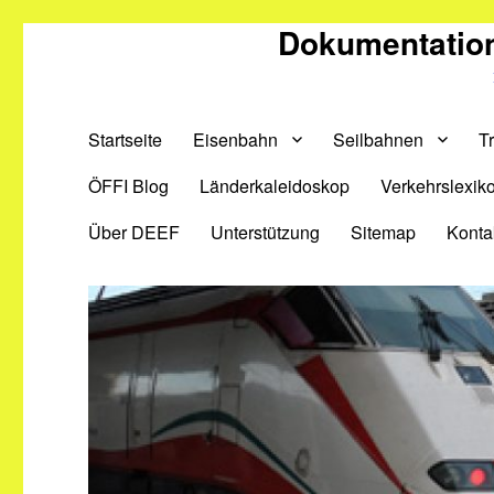
Dokumentation
Startseite
Eisenbahn
Seilbahnen
T
ÖFFI Blog
Länderkaleidoskop
Verkehrslexik
Über DEEF
Unterstützung
Sitemap
Konta