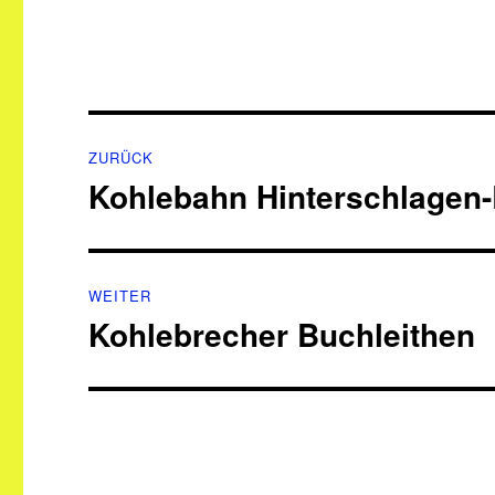
Beitragsnavigation
ZURÜCK
Kohlebahn Hinterschlagen-
Vorheriger
Beitrag:
WEITER
Kohlebrecher Buchleithen
Nächster
Beitrag: