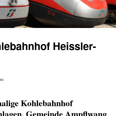
lebahnhof Heissler-
ne:
alige Kohlebahnhof
hlagen, Gemeinde Ampflwang