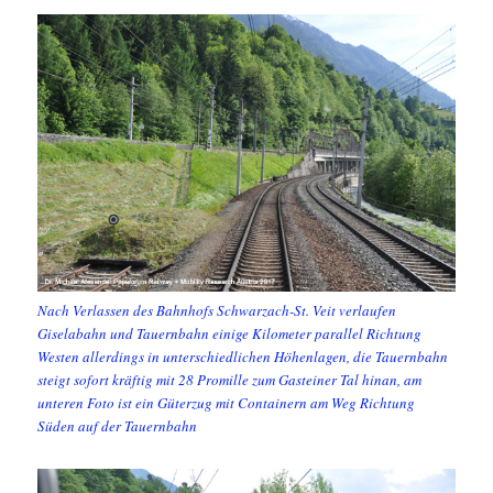
Nach Verlassen des Bahnhofs Schwarzach-St. Veit verlaufen
Giselabahn und Tauernbahn einige Kilometer parallel Richtung
Westen allerdings in unterschiedlichen Höhenlagen, die Tauernbahn
steigt sofort kräftig mit 28 Promille zum Gasteiner Tal hinan, am
unteren Foto ist ein Güterzug mit Containern am Weg Richtung
Süden auf der Tauernbahn