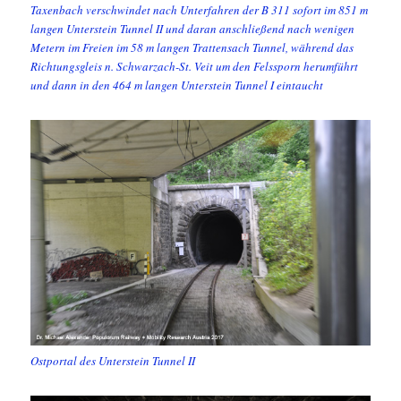
Taxenbach verschwindet nach Unterfahren der B 311 sofort im 851 m
langen Unterstein Tunnel II und daran anschließend nach wenigen
Metern im Freien im 58 m langen Trattensach Tunnel, während das
Richtungsgleis n. Schwarzach-St. Veit um den Felssporn herumführt
und dann in den 464 m langen Unterstein Tunnel I eintaucht
Ostportal des Unterstein Tunnel II