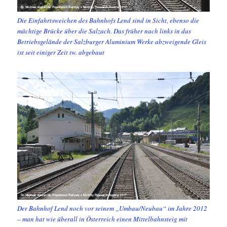
Die Einfahrtsweichen des Bahnhofs Lend sind in Sicht, ebenso die
mächtige Brücke über die Salzach. Das früher nach links in das
Betriebsgelände der Salzburger Aluminium Werke abzweigende Gleis
ist seit einiger Zeit tw. abgebaut
Der Bahnhof Lend noch vor seinem „Umbau/Neubau“ im Jahre 2012
– man hat wie überall in Österreich einen Mittelbahnsteig mit