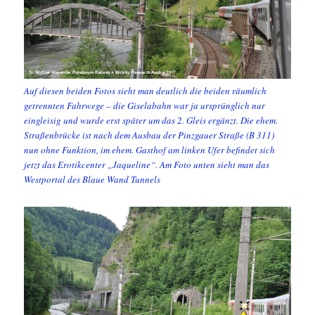
Auf diesen beiden Fotos sieht man deutlich die beiden räumlich
getrennten Fahrwege – die Giselabahn war ja ursprünglich nur
eingleisig und wurde erst später um das 2. Gleis ergänzt. Die ehem.
Straßenbrücke ist nach dem Ausbau der Pinzgauer Straße (B 311)
nun ohne Funktion, im ehem. Gasthof am linken Ufer befindet sich
jetzt das Erotikcenter „Jaqueline“. Am Foto unten sieht man das
Westportal des Blaue Wand Tunnels