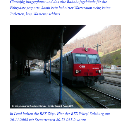
Glaskäfig hingepflanzt und das alte Bahnhofsgebäude für die
Fahrgäste gesperrt. Somit kein beheizter Warteraum mehr, keine
Toiletten, kein Wasseranschluss
In Lend halten die REX-Züge. Hier der REX Wörgl-Salzburg am
20.11.2008 mit Steuerwagen 80-73 035-2 voran