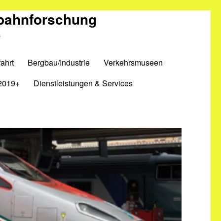
nbahnforschung
m
ahrt
Bergbau/Industrie
Verkehrsmuseen
2019+
Dienstleistungen & Services