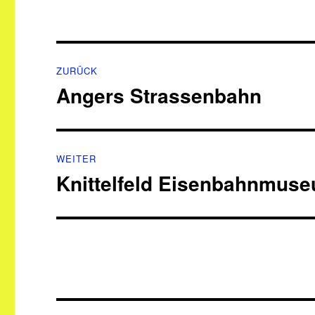
Beitragsnavigation
ZURÜCK
Angers Strassenbahn
Vorheriger
Beitrag:
WEITER
Knittelfeld Eisenbahnmus
Nächster
Beitrag: