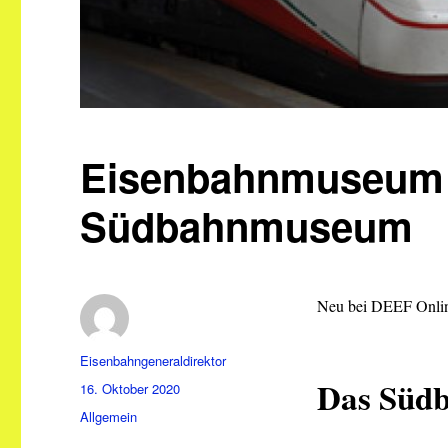
Eisenbahnmuseum 
Südbahnmuseum
Neu bei DEEF Onli
Autor
Eisenbahngeneraldirektor
Das Süd
Veröffentlicht
16. Oktober 2020
am
Kategorien
Allgemein