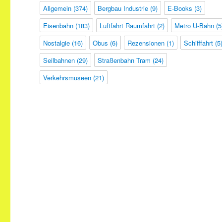
Allgemein
(374)
Bergbau Industrie
(9)
E-Books
(3)
Eisenbahn
(183)
Luftfahrt Raumfahrt
(2)
Metro U-Bahn
(5
Nostalgie
(16)
Obus
(6)
Rezensionen
(1)
Schifffahrt
(5
Seilbahnen
(29)
Straßenbahn Tram
(24)
Verkehrsmuseen
(21)