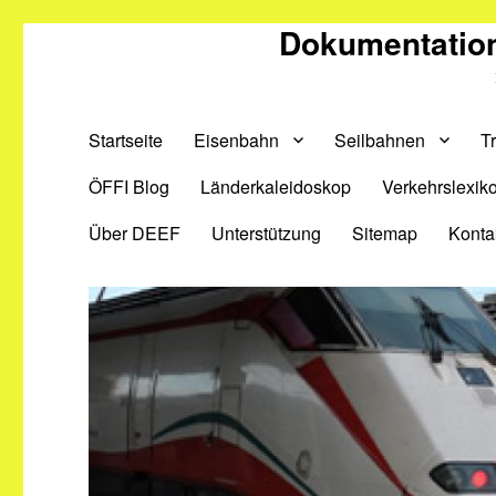
Dokumentation
Startseite
Eisenbahn
Seilbahnen
T
ÖFFI Blog
Länderkaleidoskop
Verkehrslexik
Über DEEF
Unterstützung
Sitemap
Konta