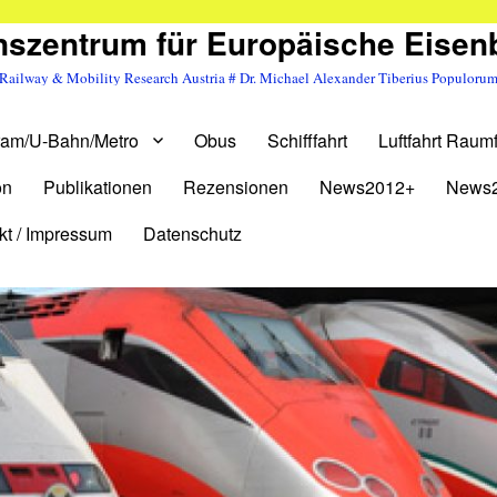
szentrum für Europäische Eise
Railway & Mobility Research Austria # Dr. Michael Alexander Tiberius Populoru
ram/U-Bahn/Metro
Obus
Schifffahrt
Luftfahrt Raumf
on
Publikationen
Rezensionen
News2012+
News
kt / Impressum
Datenschutz