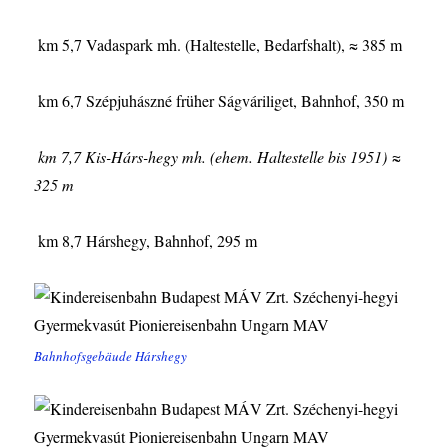
km 5,7 Vadaspark mh. (Haltestelle, Bedarfshalt), ≈ 385 m
km 6,7 Szépjuhászné früher Ságváriliget, Bahnhof, 350 m
km 7,7 Kis-Hárs-hegy mh. (ehem. Haltestelle bis 1951) ≈
325 m
km 8,7 Hárshegy, Bahnhof, 295 m
Bahnhofsgebäude Hárshegy