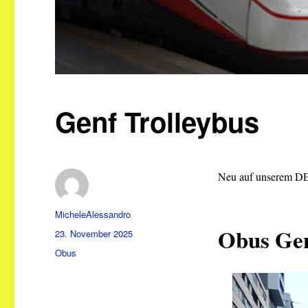
Genf Trolleybus
Neu auf unserem DEE
Autor
MicheleAlessandro
Obus Gen
Veröffentlicht
23. November 2025
am
Kategorien
Obus