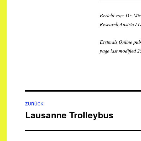
Bericht von: Dr. Mi
Research Austria /
Erstmals Online publ
page last modified 
Beitragsnavigation
ZURÜCK
Lausanne Trolleybus
Vorheriger
Beitrag: