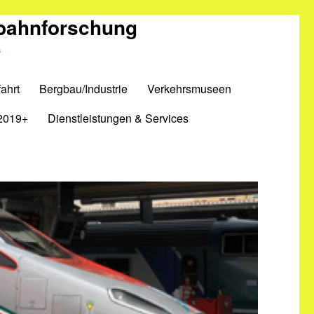
nbahnforschung
m
ahrt
Bergbau/Industrie
Verkehrsmuseen
2019+
Dienstleistungen & Services