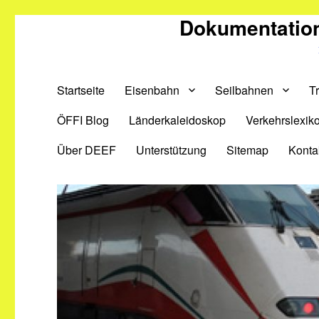
Dokumentation
Startseite
Eisenbahn
Seilbahnen
T
ÖFFI Blog
Länderkaleidoskop
Verkehrslexik
Über DEEF
Unterstützung
Sitemap
Konta