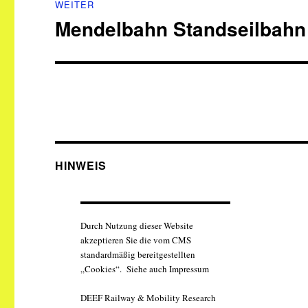
WEITER
Mendelbahn Standseilbahn 
Nächster
Beitrag:
HINWEIS
Durch Nutzung dieser Website
akzeptieren Sie die vom CMS
standardmäßig bereitgestellten
„Cookies“. Siehe auch Impressum
DEEF Railway & Mobility Research