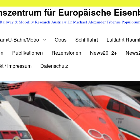
szentrum für Europäische Eise
Railway & Mobility Research Austria # Dr. Michael Alexander Tiberius Populoru
ram/U-Bahn/Metro
Obus
Schifffahrt
Luftfahrt Raumf
on
Publikationen
Rezensionen
News2012+
News
kt / Impressum
Datenschutz