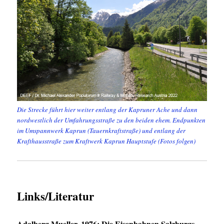
Die Strecke führt hier weiter entlang der Kapruner Ache und dann
nordwestlich der Umfahrungsstraße zu den beiden ehem. Endpunkten
im Umspannwerk Kaprun (Tauernkraftstraße) und entlang der
Krafthausstraße zum Kraftwerk Kaprun Hauptstufe (Fotos folgen)
Links/Literatur
Adalberg Mueller, 1976: Die Eisenbahnen Salzburgs.