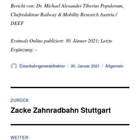
Bericht von: Dr. Michael Alexander Tiberius Populorum,
Chefredakteur Railway & Mobility Research Austria /
DEEF
Erstmals Online publiziert: 30. Jänner 2021; Letzte
Ergänzung: –
Autor
Veröffentlicht
Kategorien
Eisenbahngeneraldirektor
30. Januar 2021
Allgemein
am
Beitragsnavigation
ZURÜCK
Zacke Zahnradbahn Stuttgart
Vorheriger
Beitrag:
WEITER