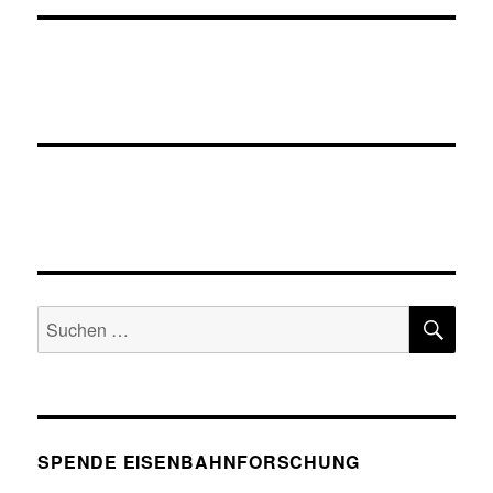
SU
Suche
nach:
SPENDE EISENBAHNFORSCHUNG