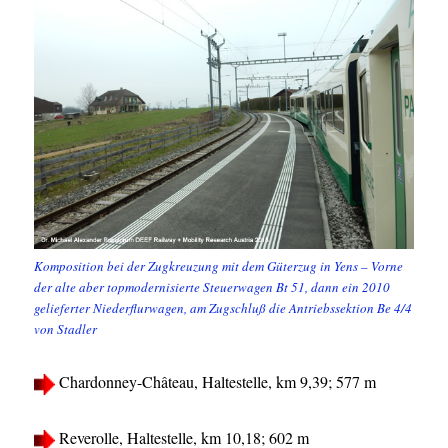
Komposition bei der Zugkreuzung mit dem Güterzug in Yens – Vorne
der alte aber topmodernisierte Steuerwagen Bt 51, dann ein 2010
gelieferter Niederflurwagen, am Zugschluß die Antriebssektion Be 4/4
von Stadler
Chardonney-Château, Haltestelle, km 9,39; 577 m
Reverolle, Haltestelle, km 10,18; 602 m