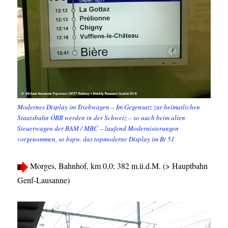
Modernes Display im Triebwagen – Im Gegensatz zur heimatlichen
Staatsbahn ÖBB werden in der Schweiz – so auch beim alten
Steuerwagen der BAM / MBC – laufend Modernisierungen
vorgenommen, so bspw. das topmoderne Display im Bt 51
Morges, Bahnhof, km 0,0; 382 m.ü.d.M. (> Hauptbahn
Genf-Lausanne)