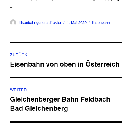
–
Autor
Veröffentlicht
Kategorien
Eisenbahngeneraldirektor
4. Mai 2020
Eisenbahn
am
Beitragsnavigation
ZURÜCK
Eisenbahn von oben in Österreich
Vorheriger
Beitrag:
WEITER
Gleichenberger Bahn Feldbach
Nächster
Bad Gleichenberg
Beitrag: