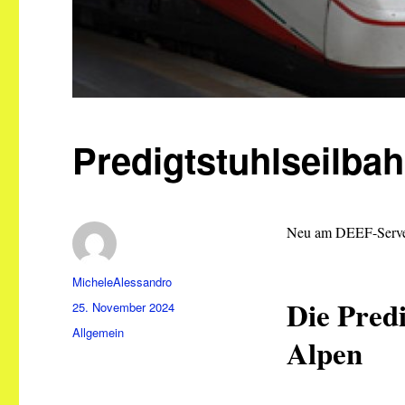
Predigtstuhlseilba
Neu am DEEF-Serve
Autor
MicheleAlessandro
Die Pred
Veröffentlicht
25. November 2024
am
Kategorien
Allgemein
Alpen