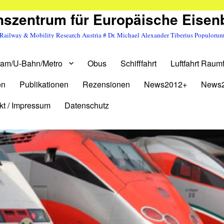
szentrum für Europäische Eise
Railway & Mobility Research Austria # Dr. Michael Alexander Tiberius Populoru
ram/U-Bahn/Metro
Obus
Schifffahrt
Luftfahrt Raumf
on
Publikationen
Rezensionen
News2012+
News
kt / Impressum
Datenschutz