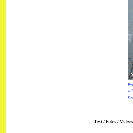
Pav
Tal
Po
Text / Fotos / Vide