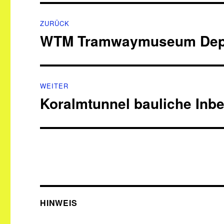
Beitragsnavigation
ZURÜCK
WTM Tramwaymuseum Depot
Vorheriger
Beitrag:
WEITER
Koralmtunnel bauliche Inb
Nächster
Beitrag:
HINWEIS