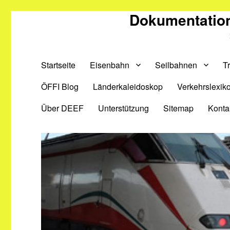
Dokumentation
Startseite
Eisenbahn
Seilbahnen
T
ÖFFI Blog
Länderkaleidoskop
Verkehrslexik
Über DEEF
Unterstützung
Sitemap
Konta