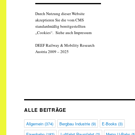
Durch Nutzung dieser Website
akzeptieren Sie die vom CMS
standardmäßig bereitgestellten
„Cookies“. Siehe auch Impressum
DEEF Railway & Mobility Research
Austria 2009 – 2025
ALLE BEITRÄGE
Allgemein
(374)
Bergbau Industrie
(9)
E-Books
(3)
Eisenbahn
(183)
Luftfahrt Raumfahrt
(2)
Metro U-Bahn
(5