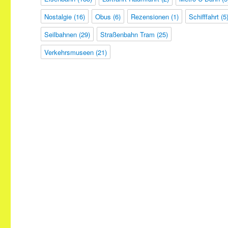
Nostalgie
(16)
Obus
(6)
Rezensionen
(1)
Schifffahrt
(5
Seilbahnen
(29)
Straßenbahn Tram
(25)
Verkehrsmuseen
(21)