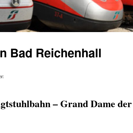
hn Bad Reichenhall
r:
igtstuhlbahn – Grand Dame der