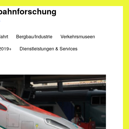
nbahnforschung
m
ahrt
Bergbau/Industrie
Verkehrsmuseen
2019+
Dienstleistungen & Services