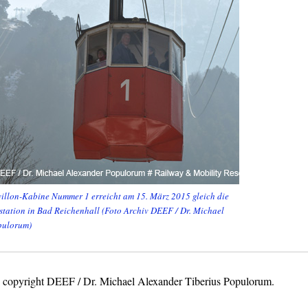
illon-Kabine Nummer 1 erreicht am 15. März 2015 gleich die
station in Bad Reichenhall (Foto Archiv DEEF / Dr. Michael
pulorum)
os copyright DEEF / Dr. Michael Alexander Tiberius Populorum.