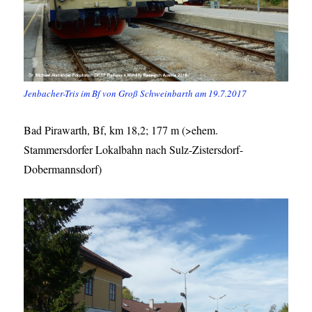
Jenbacher-Tris im Bf von Groß Schweinbarth am 19.7.2017
Bad Pirawarth, Bf, km 18,2; 177 m (>ehem.
Stammersdorfer Lokalbahn nach Sulz-Zistersdorf-
Dobermannsdorf)