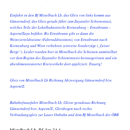
Einfahrt in den Bf Mistelbach Lb, das Gleis von links kommt aus
Gänserndorf, das Gleis gerade führt zum Zayataler Schienentaxi,
welches Teile der Lokalbahnstrecke Korneuburg – Ernstbrunn –
Aspern/Zaya befährt. Bis Ernstbrunn gibt es dann die
Weinvierteldraisine (Fahrraddraisinen), von Ernstbrunn nach
Korneuburg und Wien verkehren zeitweise Sonderzüge („Leiser
Berge“). Leider wurden hier in Mistelbach die Schienen unmittelbar
vor dem Beginn des Zayataler Schienentaxis herausgerissen und ein
überdimensionierter Kreisverkehr dort appliziert. Traurig!
Gleis von Mistelbach Lb Richtung Abzweigung Gänserndorf bzw.
Aspern/Z.
Bahnhofsausfahrt Mistelbach Lb, Gleise geradeaus Richtung
Gänserndorf bzw. Aspern/Z., Gleisbogen nach rechts
Verbindungsgleis zur Laaer Ostbahn und dem Bf Mistelbach der ÖBB
Mistelbach Lb, Bf, km 34,4