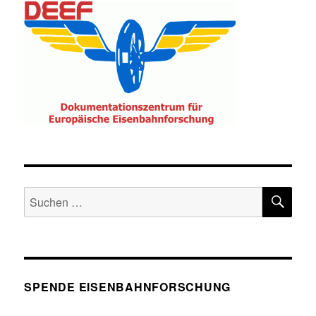
SU
Suche
nach:
SPENDE EISENBAHNFORSCHUNG