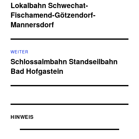
Lokalbahn Schwechat-
Vorheriger
Fischamend-Götzendorf-
Beitrag:
Mannersdorf
WEITER
Schlossalmbahn Standseilbahn
Nächster
Bad Hofgastein
Beitrag:
HINWEIS