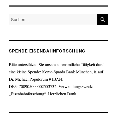
SU
Suche
nach:
SPENDE EISENBAHNFORSCHUNG
Bitte unterstützen Sie unsere ehrenamtliche Tätigkeit durch
eine kleine Spende: Konto Sparda Bank München, lt. auf
Dr. Michael Populorum # IBAN:
DE34700905000002553732, Verwendungszweck:
„Eisenbahnforschung“. Herzlichen Dank!