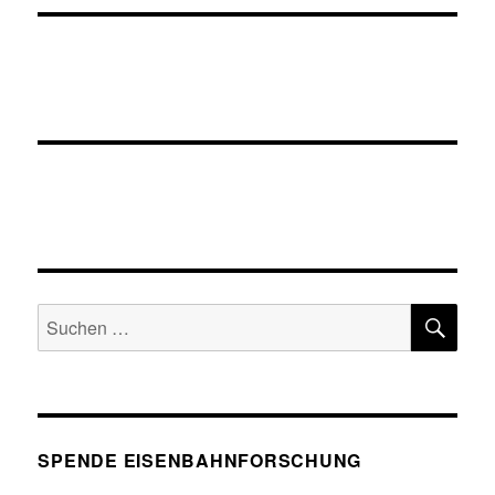
SU
Suche
nach:
SPENDE EISENBAHNFORSCHUNG