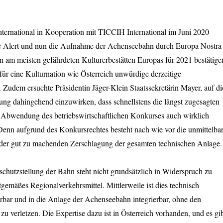
rnational in Kooperation mit TICCIH International im Juni 2020
e Alert und nun die Aufnahme der Achenseebahn durch Europa Nostra
ben am meisten gefährdeten Kulturerbestätten Europas für 2021 bestätige
 für eine Kulturnation wie Österreich unwürdige derzeitige
Zudem ersuchte Präsidentin Jäger-Klein Staatssekretärin Mayer, auf di
ung dahingehend einzuwirken, dass schnellstens die längst zugesagten
 Abwendung des betriebswirtschaftlichen Konkurses auch wirklich
Denn aufgrund des Konkursrechtes besteht nach wie vor die unmittelba
eder gut zu machenden Zerschlagung der gesamten technischen Anlage.
schutzstellung der Bahn steht nicht grundsätzlich in Widerspruch zu
itgemäßes Regionalverkehrsmittel. Mittlerweile ist dies technisch
rbar und in die Anlage der Achenseebahn integrierbar, ohne den
zu verletzen. Die Expertise dazu ist in Österreich vorhanden, und es gi