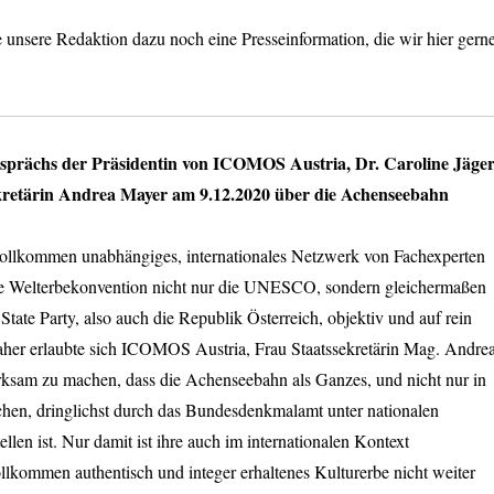
 unsere Redaktion dazu noch eine Presseinformation, die wir hier gern
sprächs der Präsidentin von ICOMOS Austria, Dr. Caroline Jäger
ekretärin Andrea Mayer am 9.12.2020 über die Achenseebahn
llkommen unabhängiges, internationales Netzwerk von Fachexperten
e Welterbekonvention nicht nur die UNESCO, sondern gleichermaßen
State Party, also auch die Republik Österreich, objektiv und auf rein
aher erlaubte sich ICOMOS Austria, Frau Staatssekretärin Mag. Andre
ksam zu machen, dass die Achenseebahn als Ganzes, und nicht nur in
chen, dringlichst durch das Bundesdenkmalamt unter nationalen
llen ist. Nur damit ist ihre auch im internationalen Kontext
vollkommen authentisch und integer erhaltenes Kulturerbe nicht weiter