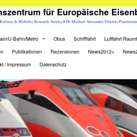
szentrum für Europäische Eise
Railway & Mobility Research Austria # Dr. Michael Alexander Tiberius Populoru
ram/U-Bahn/Metro
Obus
Schifffahrt
Luftfahrt Raumf
on
Publikationen
Rezensionen
News2012+
News
kt / Impressum
Datenschutz