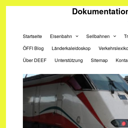
Dokumentation
Startseite
Eisenbahn
Seilbahnen
T
ÖFFI Blog
Länderkaleidoskop
Verkehrslexik
Über DEEF
Unterstützung
Sitemap
Konta