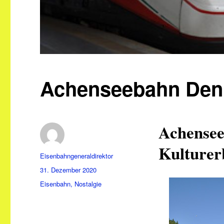
Achenseebahn Den
Achensee
Kulturer
Autor
Eisenbahngeneraldirektor
Veröffentlicht
31. Dezember 2020
am
Kategorien
Eisenbahn
,
Nostalgie