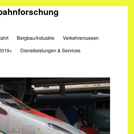
nbahnforschung
m
ahrt
Bergbau/Industrie
Verkehrsmuseen
2019+
Dienstleistungen & Services