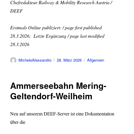
Chefredakteur Railway & Mobility Research Austria /
DEEF
Erstmals Online publiziert: / page first published
28.3.2026; Letzte Ergänzung / page last modified
28.3.2026
Autor
Veröffentlicht
Kategorien
MicheleAlessandro
28. März 2026
Allgemein
am
Ammerseebahn Mering-
Geltendorf-Weilheim
Neu auf unserem DEEF-Server ist eine Dokumentation
über die