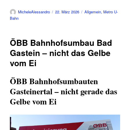
Autor
Veröffentlicht
Kategorien
MicheleAlessandro
22. März 2026
Allgemein
,
Metro U-
am
Bahn
ÖBB Bahnhofsumbau Bad
Gastein – nicht das Gelbe
vom Ei
ÖBB Bahnhofsumbauten
Gasteinertal – nicht gerade das
Gelbe vom Ei