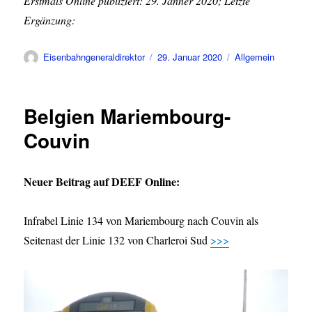
Erstmals Online publiziert: 29. Jänner 2020; Letzte
Ergänzung:
Autor
Veröffentlicht
Kategorien
Eisenbahngeneraldirektor
29. Januar 2020
Allgemein
am
Belgien Mariembourg-
Couvin
Neuer Beitrag auf DEEF Online:
Infrabel Linie 134 von Mariembourg nach Couvin als
Seitenast der Linie 132 von Charleroi Sud
>>>