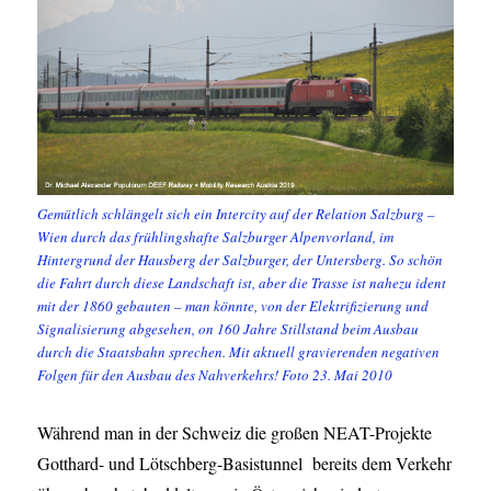
Gemütlich schlängelt sich ein Intercity auf der Relation Salzburg –
Wien durch das frühlingshafte Salzburger Alpenvorland, im
Hintergrund der Hausberg der Salzburger, der Untersberg. So schön
die Fahrt durch diese Landschaft ist, aber die Trasse ist nahezu ident
mit der 1860 gebauten – man könnte, von der Elektrifizierung und
Signalisierung abgesehen, on 160 Jahre Stillstand beim Ausbau
durch die Staatsbahn sprechen. Mit aktuell gravierenden negativen
Folgen für den Ausbau des Nahverkehrs! Foto 23. Mai 2010
Während man in der Schweiz die großen NEAT-Projekte
Gotthard- und Lötschberg-Basistunnel bereits dem Verkehr