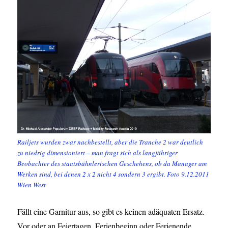
Railjets wurden zwar nachbestellt, aber die Tranche 2 war deutlich
zu niedrig dimensioniert – man fragt sich als langjähriger
Beobachter des staatsbähnlerischen Geschehens, ob da Manager am
Werken sind, bei denen 2 x 2 nicht 4 sondern 3 ergibt. Foto 9.12.2011
Wien West
Fällt eine Garnitur aus, so gibt es keinen adäquaten Ersatz.
Vor oder an Feiertagen, Ferienbeginn oder Ferienende