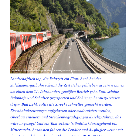
Landschaftlich top, die Fahrzeit ein Flop! Auch bei der
Salzkammergutbahn scheint die Zeit stehengeblieben zu sein wenn es
um einen dem 21. Jahrhundert gemäßen Betrieb geht. Statt schöne
Bahnhöfe und Schalter zuzusperren und Schienen herauszureissen
(bspw. Bad Ischl) sollte die Strecke schneller gemacht werden,
Eisenbahnkreuzungen aufgelassen oder modernisiert werden,
Oberbau erneuern und Streckenbegradigungen durchzuführen, das
wäre angesagt! Und ein Taktverkehr (stündlich) durchgehend bis
Mitternacht! Ansonsten fahren die Pendler und Ausflügler weiter mit
dem Automobil, wie hier bei Ebensee (Foto 28. 8. 2014)