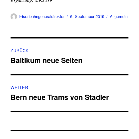
Autor
Veröffentlicht
Kategorien
Eisenbahngeneraldirektor
6. September 2019
Allgemein
am
Beitragsnavigation
ZURÜCK
Baltikum neue Seiten
Vorheriger
Beitrag:
WEITER
Bern neue Trams von Stadler
Nächster
Beitrag: