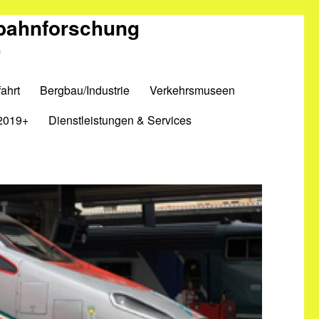
nbahnforschung
m
ahrt
Bergbau/Industrie
Verkehrsmuseen
2019+
Dienstleistungen & Services