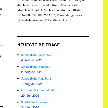
durch eine kleine Spende: Konto Sparda Bank
en
München, lt. auf Dr. Michael Populorum # IBAN:
e
DE34700905000002553732, Verwendungszweck:
„Eisenbahnforschung“. Herzlichen Dank!
NEUESTE BEITRÄGE
Straßenbahn Innsbruck
y
4. August 2026
Straßenbahn Budapest
2. August 2026
Straßenbahn Augsburg
1. August 2026
ÖBB und Barrierefreiheit
29. Juli 2026
Schifffahrt Ammersee
24. Juli 2026