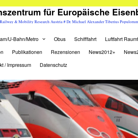
szentrum für Europäische Eise
Railway & Mobility Research Austria # Dr. Michael Alexander Tiberius Populoru
ram/U-Bahn/Metro
Obus
Schifffahrt
Luftfahrt Raumf
on
Publikationen
Rezensionen
News2012+
News
kt / Impressum
Datenschutz