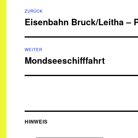
Beitragsnavigation
ZURÜCK
Eisenbahn Bruck/Leitha – 
Vorheriger
Beitrag:
WEITER
Mondseeschifffahrt
Nächster
Beitrag:
HINWEIS