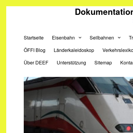
Dokumentation
Startseite
Eisenbahn
Seilbahnen
T
ÖFFI Blog
Länderkaleidoskop
Verkehrslexik
Über DEEF
Unterstützung
Sitemap
Konta