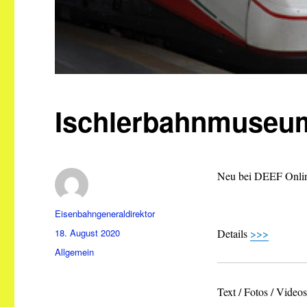
Ischlerbahnmuseu
Neu bei DEEF Onli
Autor
Eisenbahngeneraldirektor
Veröffentlicht
18. August 2020
Details
>>>
am
Kategorien
Allgemein
Text / Fotos / Vide