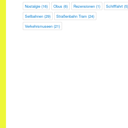
Nostalgie
(16)
Obus
(6)
Rezensionen
(1)
Schifffahrt
(5
Seilbahnen
(29)
Straßenbahn Tram
(24)
Verkehrsmuseen
(21)