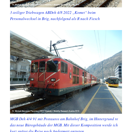
3-teiliger Triebwagen ABDeh 4/8 2022 „Komet“ beim
Personalwechsel in Brig, nachfolgend als R nach Fiesch
MGB Deh 4/4 91 mit Postautos am Bahnhof Brig, im Hintergrund re
das neue Bürogebäude der MGB. Mit dieser Komposition werde ich
kurz später die Reise nach Andermatt antreten