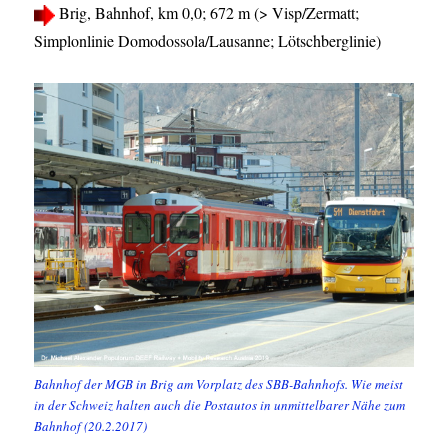
Brig, Bahnhof, km 0,0; 672 m (> Visp/Zermatt;
Simplonlinie Domodossola/Lausanne; Lötschberglinie)
Bahnhof der MGB in Brig am Vorplatz des SBB-Bahnhofs. Wie meist
in der Schweiz halten auch die Postautos in unmittelbarer Nähe zum
Bahnhof (20.2.2017)