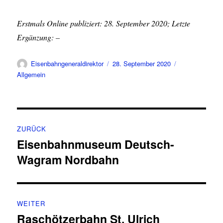
Erstmals Online publiziert: 28. September 2020; Letzte
Ergänzung: –
Autor
Veröffentlicht
Kategorien
Eisenbahngeneraldirektor
28. September 2020
am
Allgemein
Beitragsnavigation
ZURÜCK
Eisenbahnmuseum Deutsch-
Vorheriger
Wagram Nordbahn
Beitrag:
WEITER
Raschötzerbahn St. Ulrich
Nächster