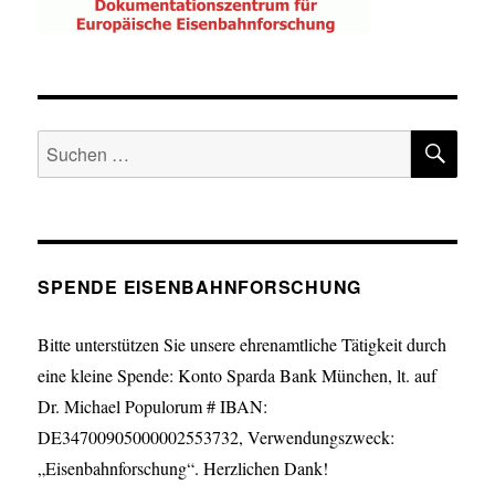
SU
Suche
nach:
SPENDE EISENBAHNFORSCHUNG
Bitte unterstützen Sie unsere ehrenamtliche Tätigkeit durch
eine kleine Spende: Konto Sparda Bank München, lt. auf
Dr. Michael Populorum # IBAN:
DE34700905000002553732, Verwendungszweck:
„Eisenbahnforschung“. Herzlichen Dank!