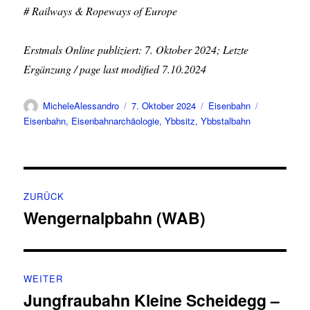
# Railways & Ropeways of Europe
Erstmals Online publiziert: 7. Oktober 2024; Letzte
Ergänzung / page last modified 7.10.2024
Autor
Veröffentlicht
Kategorien
Schlagwört
MicheleAlessandro
7. Oktober 2024
Eisenbahn
am
Eisenbahn
,
Eisenbahnarchäologie
,
Ybbsitz
,
Ybbstalbahn
Beitragsnavigation
ZURÜCK
Wengernalpbahn (WAB)
Vorheriger
Beitrag:
WEITER
Jungfraubahn Kleine Scheidegg –
Nächster