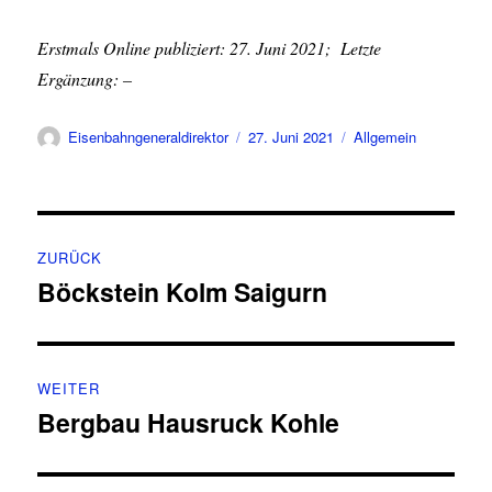
Erstmals Online publiziert: 27. Juni 2021; Letzte
Ergänzung: –
Autor
Veröffentlicht
Kategorien
Eisenbahngeneraldirektor
27. Juni 2021
Allgemein
am
Beitragsnavigation
ZURÜCK
Böckstein Kolm Saigurn
Vorheriger
Beitrag:
WEITER
Bergbau Hausruck Kohle
Nächster
Beitrag: