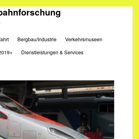
nbahnforschung
m
ahrt
Bergbau/Industrie
Verkehrsmuseen
2019+
Dienstleistungen & Services