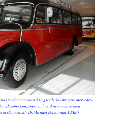
bus ist der erste nach Kriegsende konstruierte Mercedes-
r Langhauber konzipiert und wird in verschiedenen
boten (Foto Archiv Dr. Michael Populorum, DEEF)