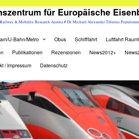
szentrum für Europäische Eise
Railway & Mobility Research Austria # Dr. Michael Alexander Tiberius Populoru
ram/U-Bahn/Metro
Obus
Schifffahrt
Luftfahrt Raumf
on
Publikationen
Rezensionen
News2012+
News
kt / Impressum
Datenschutz