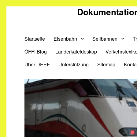
Dokumentation
Startseite
Eisenbahn
Seilbahnen
T
ÖFFI Blog
Länderkaleidoskop
Verkehrslexik
Über DEEF
Unterstützung
Sitemap
Konta