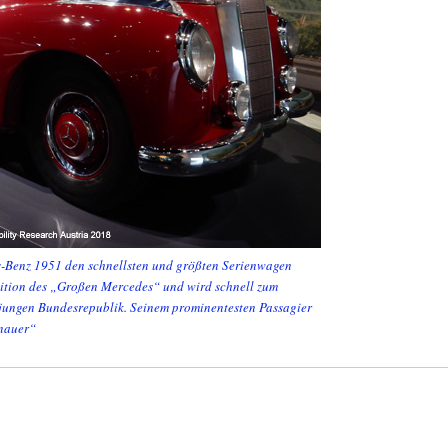
-Benz 1951 den schnellsten und größten Serienwagen
adition des „Großen Mercedes“ und wird schnell zum
 jungen Bundesrepublik. Seinem prominentesten Passagier
enauer“