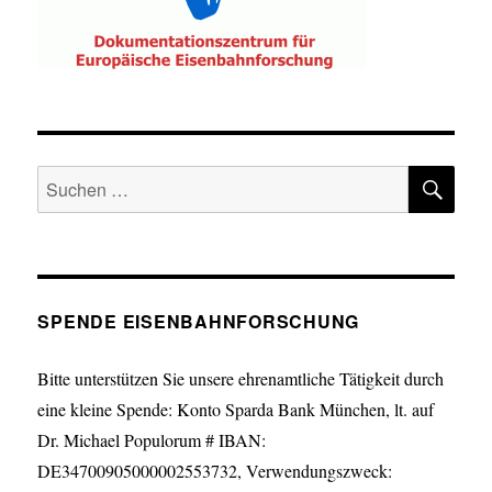
SU
Suche
nach:
SPENDE EISENBAHNFORSCHUNG
Bitte unterstützen Sie unsere ehrenamtliche Tätigkeit durch
eine kleine Spende: Konto Sparda Bank München, lt. auf
Dr. Michael Populorum # IBAN:
DE34700905000002553732, Verwendungszweck: