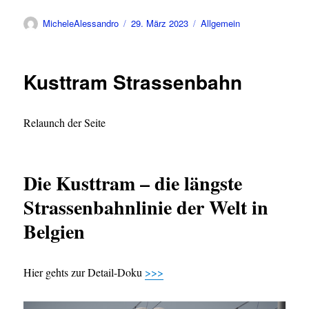
Autor
Veröffentlicht
Kategorien
MicheleAlessandro
29. März 2023
Allgemein
am
Kusttram Strassenbahn
Relaunch der Seite
Die Kusttram – die längste
Strassenbahnlinie der Welt in
Belgien
Hier gehts zur Detail-Doku
>>>