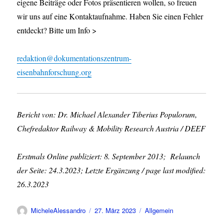
eigene Beiträge oder Fotos präsentieren wollen, so freuen
wir uns auf eine Kontaktaufnahme. Haben Sie einen Fehler
entdeckt? Bitte um Info >
redaktion@dokumentationszentrum-
eisenbahnforschung.org
Bericht von: Dr. Michael Alexander Tiberius Populorum,
Chefredaktor Railway & Mobility Research Austria / DEEF
Erstmals Online publiziert: 8. September 2013; Relaunch
der Seite: 24.3.2023; Letzte Ergänzung / page last modified:
26.3.2023
Autor
Veröffentlicht
Kategorien
MicheleAlessandro
27. März 2023
Allgemein
am