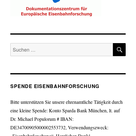
SU
Suche
nach:
SPENDE EISENBAHNFORSCHUNG
Bitte unterstützen Sie unsere ehrenamtliche Tätigkeit durch
eine kleine Spende: Konto Sparda Bank München, lt. auf
Dr. Michael Populorum # IBAN:
DE34700905000002553732, Verwendungszweck:
„Eisenbahnforschung“. Herzlichen Dank!