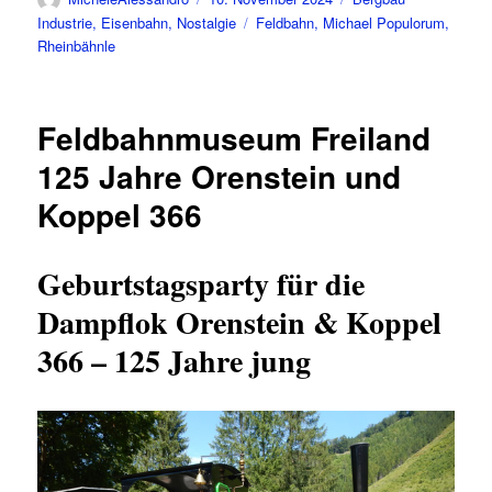
am
Schlagwörter
Industrie
,
Eisenbahn
,
Nostalgie
Feldbahn
,
Michael Populorum
,
Rheinbähnle
Feldbahnmuseum Freiland
125 Jahre Orenstein und
Koppel 366
Geburtstagsparty für die
Dampflok Orenstein & Koppel
366 – 125 Jahre jung