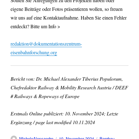
Sollten Sie Anregungen zu den Projekten haben oder
eigene Beiträge oder Fotos präsentieren wollen, so freuen
wir uns auf eine Kontaktaufnahme. Haben Sie einen Fehler
entdeckt? Bitte um Info >
redaktion@dokumentationszentrum-
eisenbahnforschung.org
Bericht von: Dr. Michael Alexander Tiberius Populorum,
Chefredaktor Railway & Mobility Research Austria / DEEF
# Railways & Ropeways of Europe
Erstmals Online publiziert: 10. November 2024; Letzte
Ergänzung / page last modified 10.11.2024
Autor
Veröffentlicht
Kategorien
MicheleAlessandro
10. November 2024
Bergbau