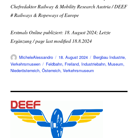
Chefredaktor Railway & Mobility Research Austria / DEEF
# Railways & Ropeways of Europe
Erstmals Online publiziert: 18. August 2024; Letzte
Ergänzung / page last modified 18.8.2024
Autor
Veröffentlicht
Kategorien
MicheleAlessandro
18. August 2024
Bergbau Industrie
,
am
Schlagwörter
Verkehrsmuseen
Feldbahn
,
Freiland
,
Industriebahn
,
Museum
,
Niederösterreich
,
Österreich
,
Verkehrsmuseum