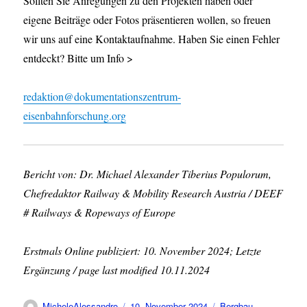
Sollten Sie Anregungen zu den Projekten haben oder
eigene Beiträge oder Fotos präsentieren wollen, so freuen
wir uns auf eine Kontaktaufnahme. Haben Sie einen Fehler
entdeckt? Bitte um Info >
redaktion@dokumentationszentrum-
eisenbahnforschung.org
Bericht von: Dr. Michael Alexander Tiberius Populorum,
Chefredaktor Railway & Mobility Research Austria / DEEF
# Railways & Ropeways of Europe
Erstmals Online publiziert: 10. November 2024; Letzte
Ergänzung / page last modified 10.11.2024
Autor
Veröffentlicht
Kategorien
MicheleAlessandro
10. November 2024
Bergbau