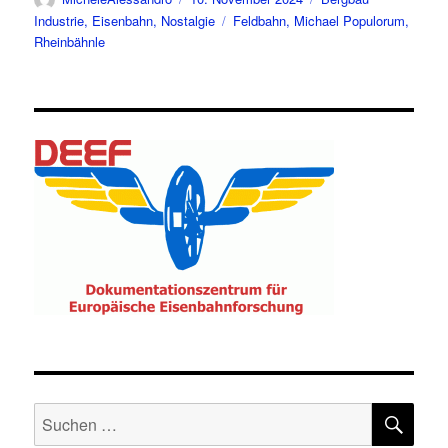
am
Schlagwörter
Industrie
,
Eisenbahn
,
Nostalgie
Feldbahn
,
Michael Populorum
,
Rheinbähnle
SU
Suche
nach: