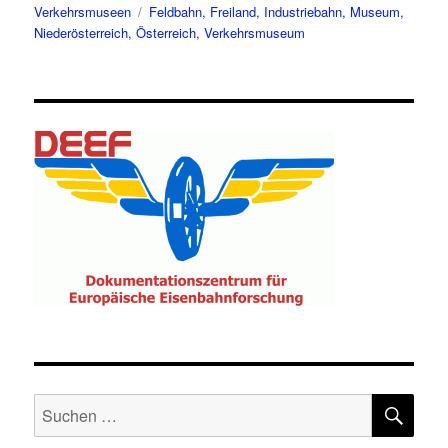
am
Schlagwörter
Verkehrsmuseen
Feldbahn
,
Freiland
,
Industriebahn
,
Museum
,
Niederösterreich
,
Österreich
,
Verkehrsmuseum
SU
Suche
nach: