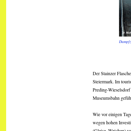
Dampfzu
Der Stainzer Flascher
Steiermark. Im touri
Preding-Wieselsdorf
Museumsbahn geführ
Wie vor einigen Tag
wegen hohen Investit
(Gleise, Weichen) v