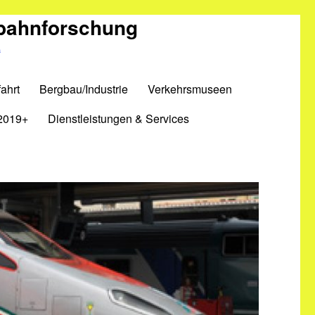
nbahnforschung
m
ahrt
Bergbau/Industrie
Verkehrsmuseen
2019+
Dienstleistungen & Services