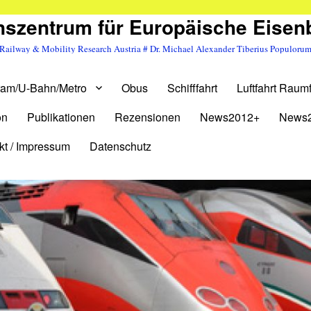
szentrum für Europäische Eise
Railway & Mobility Research Austria # Dr. Michael Alexander Tiberius Populoru
ram/U-Bahn/Metro
Obus
Schifffahrt
Luftfahrt Raumf
on
Publikationen
Rezensionen
News2012+
News
kt / Impressum
Datenschutz