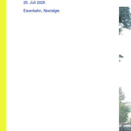
Veröffentlicht
25. Juli 2025
am
Kategorien
Eisenbahn
,
Nostalgie