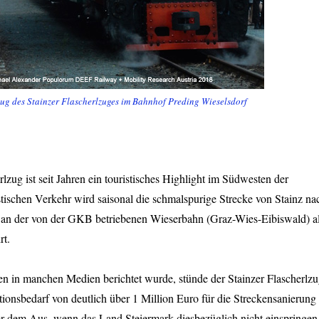
g des Stainzer Flascherlzuges im Bahnhof Preding Wieselsdorf
lzug ist seit Jahren ein touristisches Highlight im Südwesten der
stischen Verkehr wird saisonal die schmalspurige Strecke von Stainz na
 an der von der GKB betriebenen Wieserbahn (Graz-Wies-Eibiswald) a
t.
en in manchen Medien berichtet wurde, stünde der Stainzer Flascherlz
ionsbedarf von deutlich über 1 Million Euro für die Streckensanierung
or dem Aus, wenn das Land Steiermark diesbezüglich nicht einspringen