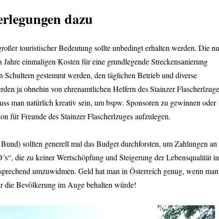
erlegungen dazu
roßer touristischer Bedeutung sollte unbedingt erhalten werden. Die n
n Jahre einmaligen Kosten für eine grundlegende Streckensanierung
 Schultern gestemmt werden, den täglichen Betrieb und diverse
rden ja ohnehin von ehrenamtlichen Helfern des Stainzer Flascherlzug
muss man natürlich kreativ sein, um bspw. Sponsoren zu gewinnen oder
on für Freunde des Stainzer Flascherlzuges aufzulegen.
und) sollten generell mal das Budget durchforsten, um Zahlungen an
´s“, die zu keiner Wertschöpfung und Steigerung der Lebensqualität i
tsprechend umzuwidmen. Geld hat man in Österreich genug, wenn man
für die Bevölkerung im Auge behalten würde!