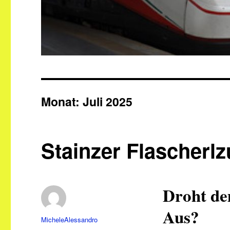
Monat:
Juli 2025
Stainzer Flascherl
Droht de
Aus?
Autor
MicheleAlessandro