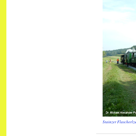
Stainzer Flascherlz