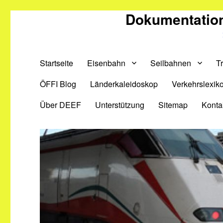
Dokumentation
Startseite
Eisenbahn
Seilbahnen
T
ÖFFI Blog
Länderkaleidoskop
Verkehrslexik
Über DEEF
Unterstützung
Sitemap
Konta