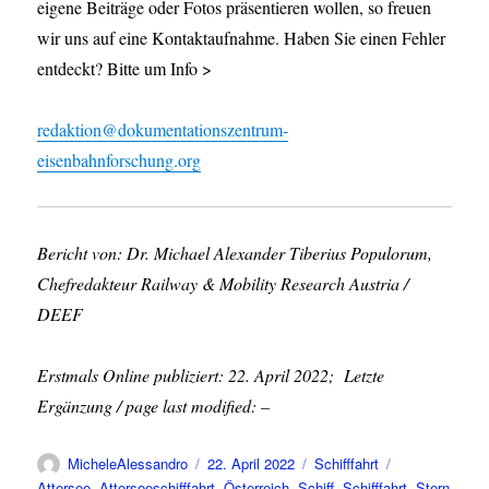
eigene Beiträge oder Fotos präsentieren wollen, so freuen
wir uns auf eine Kontaktaufnahme. Haben Sie einen Fehler
entdeckt? Bitte um Info >
redaktion@dokumentationszentrum-
eisenbahnforschung.org
Bericht von: Dr. Michael Alexander Tiberius Populorum,
Chefredakteur Railway & Mobility Research Austria /
DEEF
Erstmals Online publiziert: 22. April 2022; Letzte
Ergänzung / page last modified: –
Autor
Veröffentlicht
Kategorien
Schlagwörter
MicheleAlessandro
22. April 2022
Schifffahrt
am
Attersee
,
Atterseeschifffahrt
,
Österreich
,
Schiff
,
Schifffahrt
,
Stern