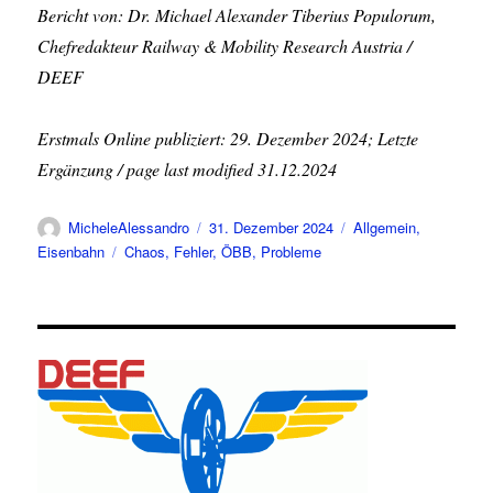
Bericht von: Dr. Michael Alexander Tiberius Populorum,
Chefredakteur Railway & Mobility Research Austria /
DEEF
Erstmals Online publiziert: 29. Dezember 2024; Letzte
Ergänzung / page last modified 31.12.2024
Autor
Veröffentlicht
Kategorien
MicheleAlessandro
31. Dezember 2024
Allgemein
,
am
Schlagwörter
Eisenbahn
Chaos
,
Fehler
,
ÖBB
,
Probleme