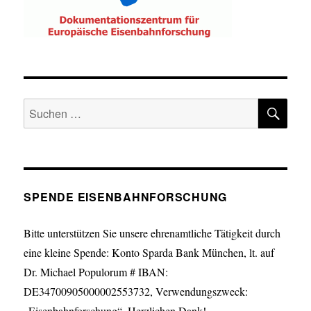
SU
Suche
nach:
SPENDE EISENBAHNFORSCHUNG
Bitte unterstützen Sie unsere ehrenamtliche Tätigkeit durch
eine kleine Spende: Konto Sparda Bank München, lt. auf
Dr. Michael Populorum # IBAN:
DE34700905000002553732, Verwendungszweck:
„Eisenbahnforschung“. Herzlichen Dank!