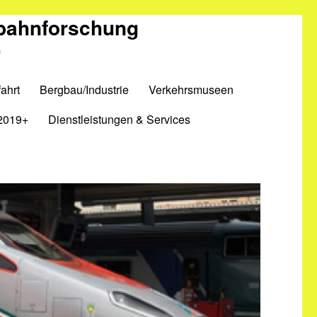
nbahnforschung
m
ahrt
Bergbau/Industrie
Verkehrsmuseen
2019+
Dienstleistungen & Services