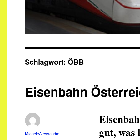
Schlagwort:
ÖBB
Eisenbahn Österrei
Eisenbahn
gut, was 
Autor
MicheleAlessandro