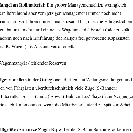
ngel an Rollmaterial:
Ein grober Managementfehler, wenngleich
ern herrührend aber vom jetzigen Management immer noch nicht
 schon vor Jahren immer hinausposaunt hat, dass die Fahrgastzahlen
en, hat man nicht nur kein neues Wagenmaterial bestellt (oder zu spät
endrein noch nach Einführung des Railjets frei gewordene Kapazitäten
ma IC-Wagen) ins Ausland verscherbelt.
Wagenmangels / fehlender Reserven:
üge
: Vor allem in der Ostregionen dürften laut Zeitungsmeldungen und
n von Fahrgästen überdurchschnittlich viele Züge (S-Bahnen)
ei Intervallen von 1 Stunde (bspw. S-Bahnen Laa/Thaya) kein Vergnüge
wie auch Unternehmen, wenn die Mitarbeiter laufend zu spät zur Arbeit
äßgröße / zu kurze Züge:
Bspw. bei der S-Bahn Salzburg verkehrten