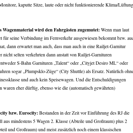
Monitore, kaputte Sitze, laute oder nicht funktionierende Klima/Lüftun
s Wagenmaterial wird den Fahrgästen zugemutet:
Wenn man laut
jet für seine Verbindung im Fernverkehr ausgewiesen bekommt bzw. au
t hat, dann erwartet man auch, dass man auch in eine Railjet-Garnitur
r nicht selten verkehrten dann anstatt von Railjet-Garnituren
ntweder S-Bahn Garnituren „Talent“ oder „Cityjet Desiro ML“ oder
t fuhren sogar „Plumpsklo-Züge“ (City Shuttle) als Ersatz. Natürlich ohn
sinessklasse und auch kein Speisewagen. Und die Entschuldigungen
hn waren eher dürftig, ebenso wie die (automatisch gewährten)
city bzw. Eurocity:
Bestanden in der Zeit vor Einführung des RJ die
all aus mindestens 5 Wagen 2. Klasse (Abteile und Großraum) plus 2
teil und Großraum) und meist zusätzlich noch einem klassischen