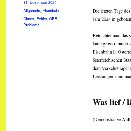
Veröffentlicht
31. Dezember 2024
am
Kategorien
Allgemein
,
Eisenbahn
Die letzten Tage des
Schlagwörter
Chaos
,
Fehler
,
ÖBB
,
Jahr 2024 in geboten
Probleme
Betrachtet man das s
kann grosso modo fe
Eisenbahn in Österre
österreichischen Sta
dem Verkehrsträger 
Leistungen kann man
Was lief / 
(Demonstrative Aufl