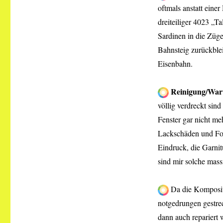
oftmals anstatt einer
dreiteiliger 4023 „Ta
Sardinen in die Züge
Bahnsteig zurückblei
Eisenbahn.
Reinigung/War
völlig verdreckt si
Fenster gar nicht m
Lackschäden und Fol
Eindruck, die Garni
sind mir solche mas
Da die Komposit
notgedrungen gestre
dann auch repariert 