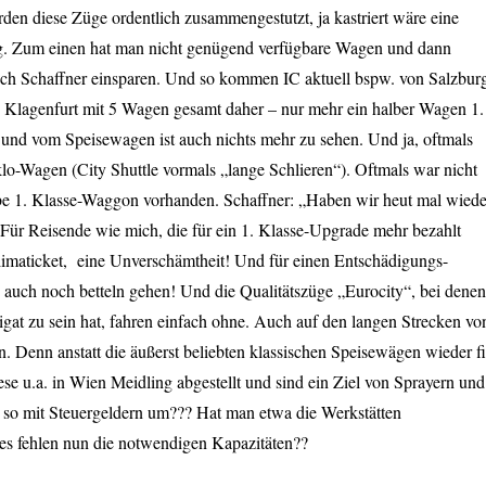
en diese Züge ordentlich zusammengestutzt, ja kastriert wäre eine
g. Zum einen hat man nicht genügend verfügbare Wagen und dann
h Schaffner einsparen. Und so kommen IC aktuell bspw. von Salzbur
 Klagenfurt mit 5 Wagen gesamt daher – nur mehr ein halber Wagen 1.
nd vom Speisewagen ist auch nichts mehr zu sehen. Und ja, oftmals
o-Wagen (City Shuttle vormals „lange Schlieren“). Oftmals war nicht
be 1. Klasse-Waggon vorhanden. Schaffner: „Haben wir heut mal wiede
ür Reisende wie mich, die für ein 1. Klasse-Upgrade mehr bezahlt
limaticket, eine Unverschämtheit! Und für einen Entschädigungs-
auch noch betteln gehen! Und die Qualitätszüge „Eurocity“, bei denen
gat zu sein hat, fahren einfach ohne. Auch auf den langen Strecken vo
. Denn anstatt die äußerst beliebten klassischen Speisewägen wieder fi
se u.a. in Wien Meidling abgestellt und sind ein Ziel von Sprayern und
so mit Steuergeldern um??? Hat man etwa die Werkstätten
es fehlen nun die notwendigen Kapazitäten??