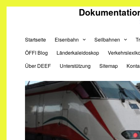
Dokumentation
Startseite
Eisenbahn
Seilbahnen
T
ÖFFI Blog
Länderkaleidoskop
Verkehrslexik
Über DEEF
Unterstützung
Sitemap
Konta