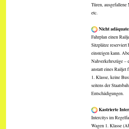
Türen, ausgefallene 
etc.
Nicht adäquate
Fahrplan einen Rail
Sitzplätze reservier
einsteigen kann. Abe
Nahverkehrszüge – e
anstatt eines Railje
1. Klasse, keine Bu
seitens der Staatsba
Entschädigungen.
Kastrierte Inter
Intercitys im Regelf
Wagen 1. Klasse (Ab