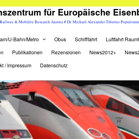
szentrum für Europäische Eise
Railway & Mobility Research Austria # Dr. Michael Alexander Tiberius Populoru
ram/U-Bahn/Metro
Obus
Schifffahrt
Luftfahrt Raumf
on
Publikationen
Rezensionen
News2012+
News
kt / Impressum
Datenschutz