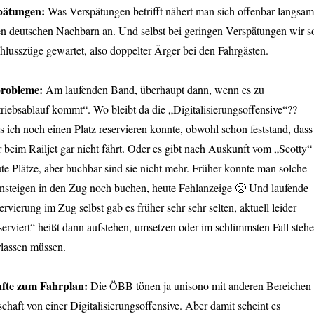
pätungen:
Was Verspätungen betrifft nähert man sich offenbar langsam
en deutschen Nachbarn an. Und selbst bei geringen Verspätungen wir s
hlusszüge gewartet, also doppelter Ärger bei den Fahrgästen.
robleme:
Am laufenden Band, überhaupt dann, wenn es zu
iebsablauf kommt“. Wo bleibt da die „Digitalisierungsoffensive“??
s ich noch einen Platz reservieren konnte, obwohl schon feststand, dass
r beim Railjet gar nicht fährt. Oder es gibt nach Auskunft vom „Scotty“
te Plätze, aber buchbar sind sie nicht mehr. Früher konnte man solche
Einsteigen in den Zug noch buchen, heute Fehlanzeige 🙁 Und laufende
ervierung im Zug selbst gab es früher sehr sehr selten, aktuell leider
serviert“ heißt dann aufstehen, umsetzen oder im schlimmsten Fall steh
rlassen müssen.
fte zum Fahrplan:
Die ÖBB tönen ja unisono mit anderen Bereichen
schaft von einer Digitalisierungsoffensive. Aber damit scheint es