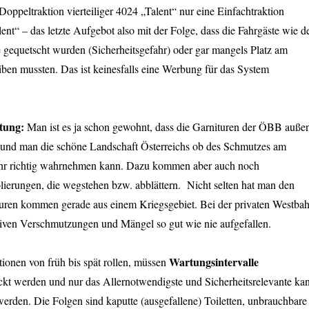
 Doppeltraktion vierteiliger 4024 „Talent“ nur eine Einfachtraktion
lent“ – das letzte Aufgebot also mit der Folge, dass die Fahrgäste wie d
 gequetscht wurden (Sicherheitsgefahr) oder gar mangels Platz am
ben mussten. Das ist keinesfalls eine Werbung für das System
tung:
Man ist es ja schon gewohnt, dass die Garnituren der ÖBB auße
nd und man die schöne Landschaft Österreichs ob des Schmutzes am
ehr richtig wahrnehmen kann. Dazu kommen aber auch noch
ierungen, die wegstehen bzw. abblättern. Nicht selten hat man den
turen kommen gerade aus einem Kriegsgebiet. Bei der privaten Westba
siven Verschmutzungen und Mängel so gut wie nie aufgefallen.
Wartungsintervalle
ionen von früh bis spät rollen, müssen
ckt werden und nur das Allernotwendigste und Sicherheitsrelevante ka
werden. Die Folgen sind kaputte (ausgefallene) Toiletten, unbrauchbare